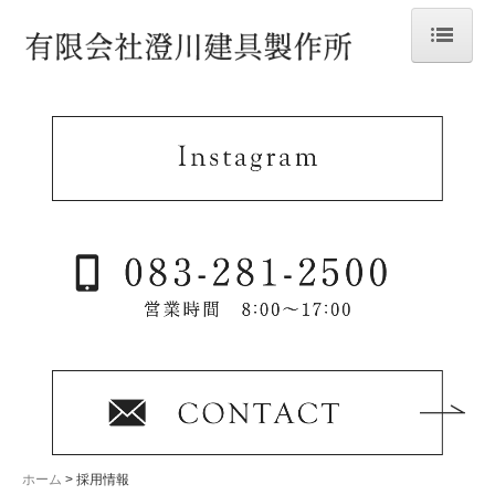
ホーム
会社案内
事業内容
澄川建具の特長
職人の技術
製作・施工事例
採用情報
募集要項（建具工）
募集要項（経理・事務）
ホーム
採用情報